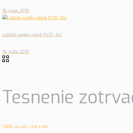
18. mája 2019
Ložisko spojky úplné PV3S, M2
18. mája 2019
Tesnenie zotrva
1.00
€
bez DPH,
1.23
€
s DPH