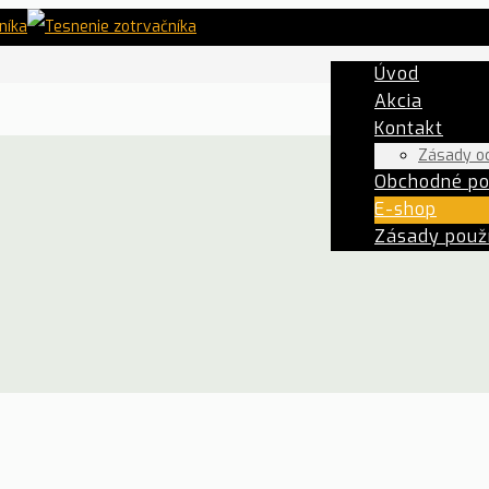
Úvod
Akcia
Kontakt
Zásady o
Obchodné p
E-shop
Zásady použí