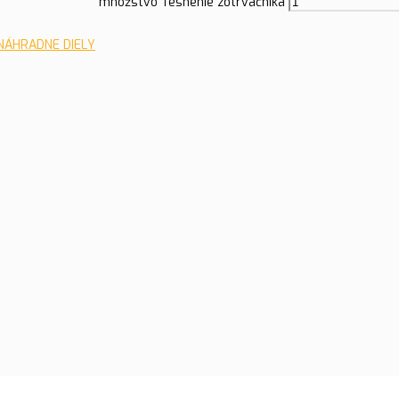
množstvo Tesnenie zotrvačníka
NÁHRADNE DIELY