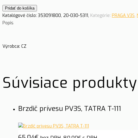
Pridať do košíka
Katalógové číslo:
353091800, 20-030-5311,
Kategórie:
PRAGA V3S
,
Popis
Výrobca: CZ
Súvisiace produkty
Brzdič prívesu PV3S, TATRA T-111
65.04
€
bez DPH,
80.00
€
s DPH