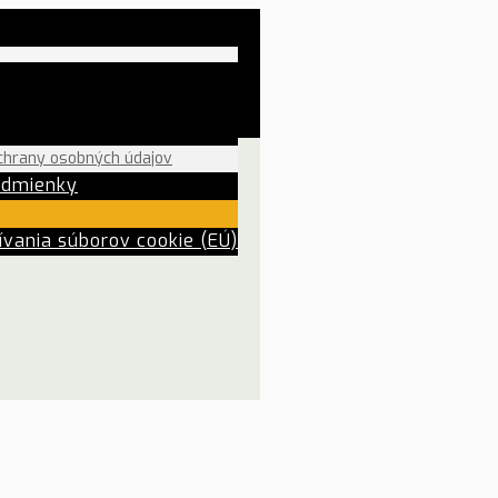
chrany osobných údajov
odmienky
vania súborov cookie (EÚ)