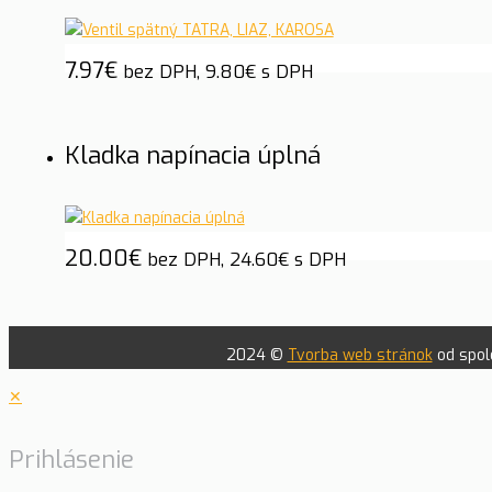
7.97
€
bez DPH,
9.80
€
s DPH
Kladka napínacia úplná
20.00
€
bez DPH,
24.60
€
s DPH
2024 ©
Tvorba web stránok
od spolo
✕
Prihlásenie