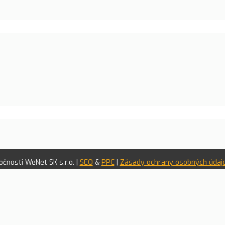
čnosti WeNet SK s.r.o. |
SEO
&
PPC
|
Zásady ochrany osobných údaj