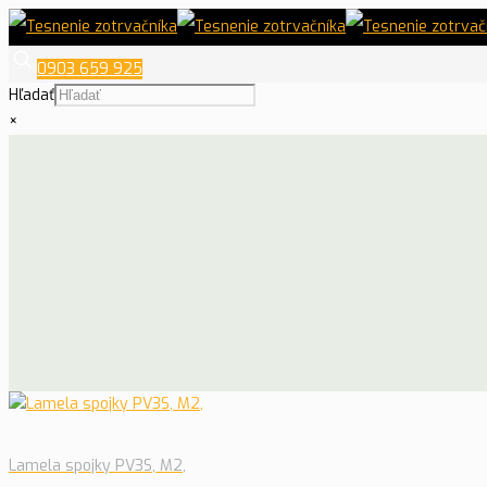
0903 659 925
Hľadať
×
Lamela spojky PV3S, M2,