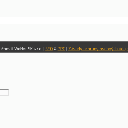
čnosti WeNet SK s.r.o. |
SEO
&
PPC
|
Zásady ochrany osobných údaj