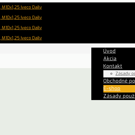
Úvod
Akcia
Kontakt
Zásady o
Obchodné p
E-shop
Zásady použí