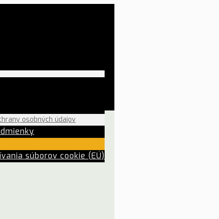
chrany osobných údajov
odmienky
vania súborov cookie (EÚ)