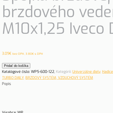
brzdového vede
M10x1,25 Iveco 
3.09
€
bez DPH,
3.80
€
s DPH
Pridať do košíka
Katalógové číslo:
WP5-600-122,
Kategórií:
Univerzálne diely
,
Hadice
TURBO DAILY
,
BRZDOVÝ SYSTÉM, VZDUCHOVÝ SYSTÉM
Popis
Výrobca: WP