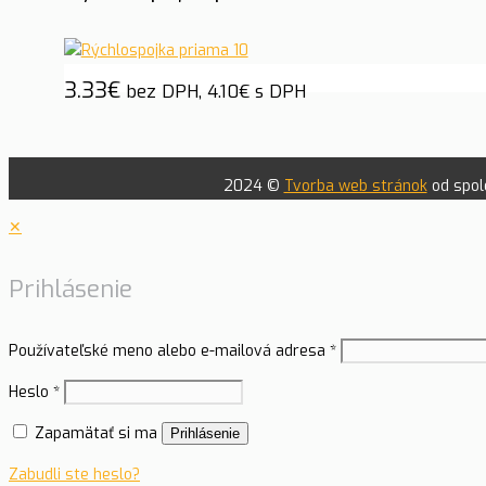
3.33
€
bez DPH,
4.10
€
s DPH
2024 ©
Tvorba web stránok
od spolo
✕
Prihlásenie
Používateľské meno alebo e-mailová adresa
*
Heslo
*
Zapamätať si ma
Prihlásenie
Zabudli ste heslo?