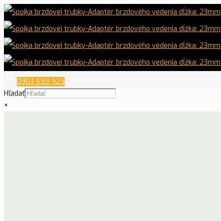
0903 659 925
Hľadať
×