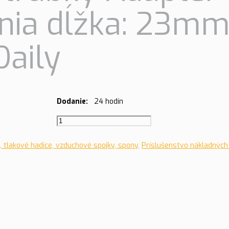
nia dĺžka: 23mm
Daily
Dodanie:
24 hodín
množstvo
Spojka
brzdovej
, tlakové hadice, vzduchové spojky, spony
,
Príslušenstvo nákladných 
trubky-
Adaptér
brzdového
vedenia
dĺžka:
23mm,