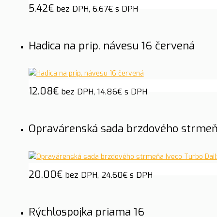
5.42
€
bez DPH,
6.67
€
s DPH
Hadica na prip. návesu 16 červená
12.08
€
bez DPH,
14.86
€
s DPH
Opravárenská sada brzdového strmeňa
20.00
€
bez DPH,
24.60
€
s DPH
Rýchlospojka priama 16