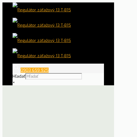
0903 659 925
Hľadať
×