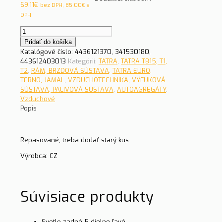
69.11
€
bez DPH,
85.00
€
s
DPH
množstvo
Regulátor
Pridať do košíka
záťažový
Katalógové číslo:
4436121370, 341530180,
13
443612403013
Kategórií:
TATRA
,
TATRA T815, T1,
T-
T2
,
RÁM, BRZDOVÁ SÚSTAVA
,
TATRA EURO,
815
TERNO, JAMAL
,
VZDUCHOTECHNIKA, VÝFUKOVÁ
SÚSTAVA, PALIVOVÁ SÚSTAVA
,
AUTOAGREGÁTY
,
Vzduchové
Popis
Repasované, treba dodať starý kus
Výrobca: CZ
Súvisiace produkty
Svetlo zadné 5-dielne ľavé