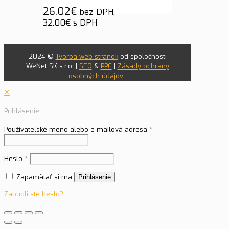
26.02
€
bez DPH,
32.00
€
s DPH
2024 ©
Tvorba web stránok
od spoločnosti
WeNet SK s.r.o. |
SEO
&
PPC
|
Zásady ochrany
osobných údajov
.
✕
Prihlásenie
Používateľské meno alebo e-mailová adresa
*
Heslo
*
Zapamätať si ma
Prihlásenie
Zabudli ste heslo?