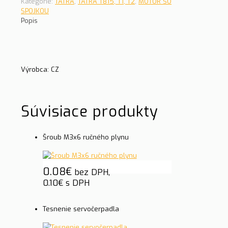
Kategórie:
TATRA
,
TATRA T815, T1, T2
,
MOTOR SO
SPOJKOU
Popis
Výrobca: CZ
Súvisiace produkty
Šroub M3x6 ručného plynu
0.08
€
bez DPH,
0.10
€
s DPH
Tesnenie servočerpadla