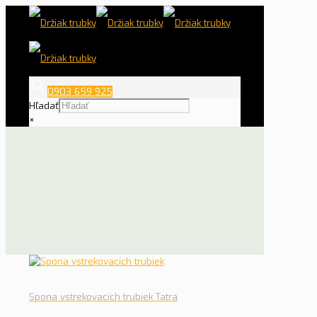
0903 659 925
Hľadať
×
Spona vstrekovacích trubiek Tatra