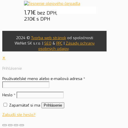
1.71
€
bez DPH,
2.10
€
s DPH
2024 ©
Tvorba web stránok
od spoločnosti
WeNet SK s.r.o. |
SEO
&
PPC
|
Zásady ochrany
osobných údajov
.
✕
Prihlásenie
Používateľské meno alebo e-mailová adresa
*
Heslo
*
Zapamätať si ma
Prihlásenie
Zabudli ste heslo?