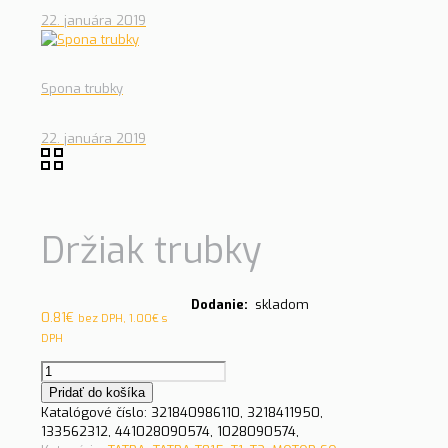
22. januára 2019
Spona trubky
22. januára 2019
Držiak trubky
Dodanie:
skladom
0.81
€
bez DPH,
1.00
€
s
DPH
množstvo
Držiak
Pridať do košíka
trubky
Katalógové číslo:
321840986110, 3218411950,
133562312, 441028090574, 1028090574,