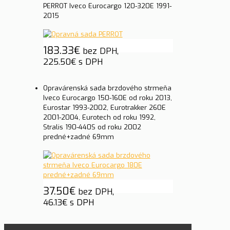
PERROT Iveco Eurocargo 120-320E 1991-
2015
183.33
€
bez DPH,
225.50
€
s DPH
Opravárenská sada brzdového strmeňa
Iveco Eurocargo 150-160E od roku 2013,
Eurostar 1993-2002, Eurotrakker 260E
2001-2004, Eurotech od roku 1992,
Stralis 190-440S od roku 2002
predné+zadné 69mm
37.50
€
bez DPH,
46.13
€
s DPH