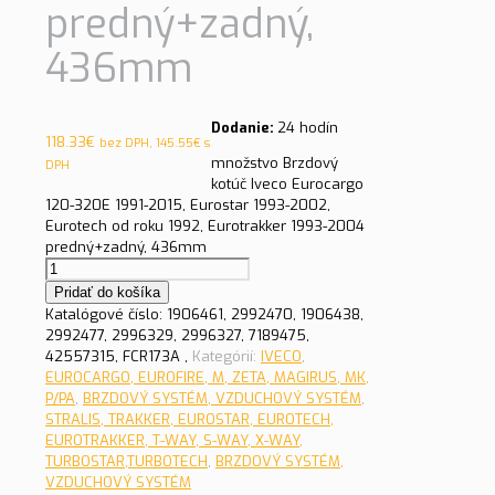
predný+zadný,
436mm
Dodanie:
24 hodín
118.33
€
bez DPH,
145.55
€
s
množstvo Brzdový
DPH
kotúč Iveco Eurocargo
120-320E 1991-2015, Eurostar 1993-2002,
Eurotech od roku 1992, Eurotrakker 1993-2004
predný+zadný, 436mm
Pridať do košíka
Katalógové číslo:
1906461, 2992470, 1906438,
2992477, 2996329, 2996327, 7189475,
42557315, FCR173A ,
Kategórií:
IVECO
,
EUROCARGO, EUROFIRE, M, ZETA, MAGIRUS, MK,
P/PA
,
BRZDOVÝ SYSTÉM, VZDUCHOVÝ SYSTÉM
,
STRALIS, TRAKKER, EUROSTAR, EUROTECH,
EUROTRAKKER, T-WAY, S-WAY, X-WAY,
TURBOSTAR,TURBOTECH
,
BRZDOVÝ SYSTÉM,
VZDUCHOVÝ SYSTÉM