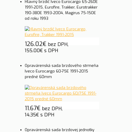
Hlavný brzdič Iveco Eurocargo 65-260E
1991-2015, Eurofire, Trakker, Eurotrakker
190-380E 1993-2004, Magirus 75-150E
od roku 1993
126.02
€
bez DPH,
155.00
€
s DPH
Opravárenská sada brzdového strmeňa
Iveco Eurocargo 60-75E 1991-2015
predné 60mm
11.67
€
bez DPH,
14.35
€
s DPH
Opravárenská sada brzdovej jednotky