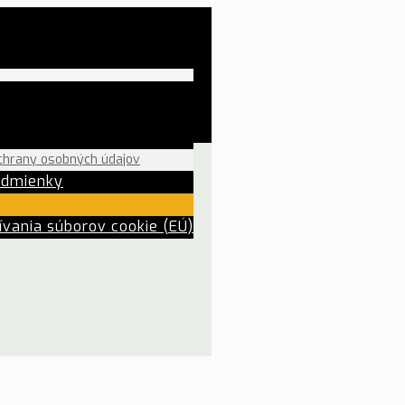
chrany osobných údajov
odmienky
vania súborov cookie (EÚ)