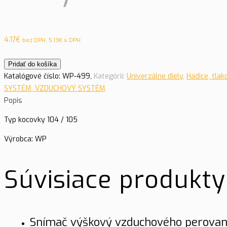
4.17
€
bez DPH,
5.13
€
s DPH
Pridať do košíka
Katalógové číslo:
WP-499,
Kategórií:
Univerzálne diely
,
Hadice, tlak
SYSTÉM, VZDUCHOVÝ SYSTÉM
Popis
Typ kocovky 104 / 105
Výrobca: WP
Súvisiace produkty
Snímač výškový vzduchového perovania