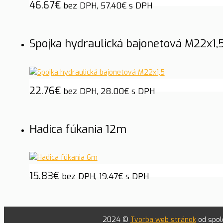
46.67
€
bez DPH,
57.40
€
s DPH
Spojka hydraulická bajonetová M22x1,
22.76
€
bez DPH,
28.00
€
s DPH
Hadica fúkania 12m
15.83
€
bez DPH,
19.47
€
s DPH
2024 ©
Tvorba web stránok
od spolo