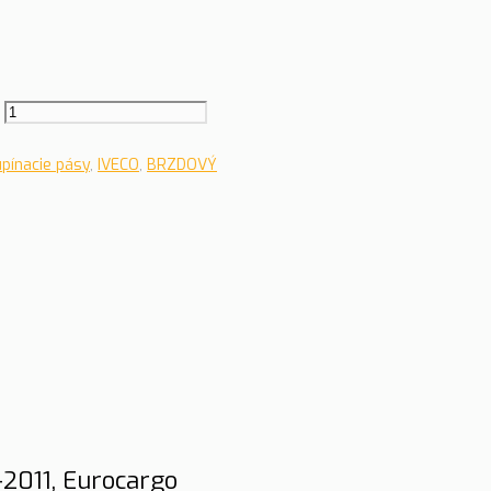
upínacie pásy
,
IVECO
,
BRZDOVÝ
-2011, Eurocargo