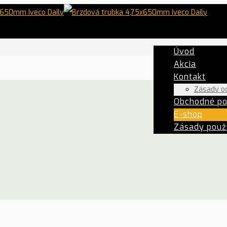
Úvod
Akcia
Kontakt
Zásady o
Obchodné p
E-shop
Zásady použí