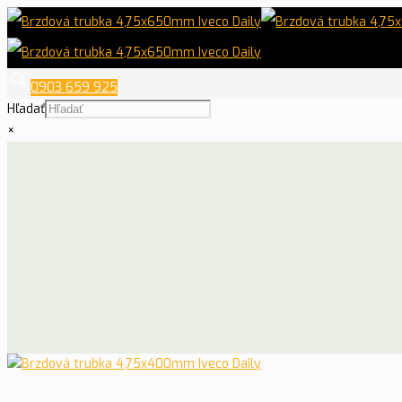
0903 659 925
Hľadať
×