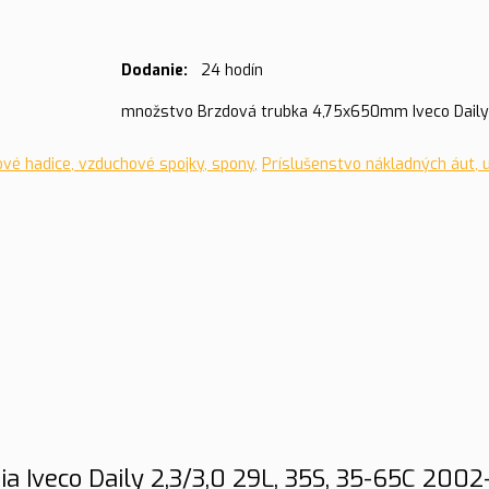
Dodanie:
24 hodín
množstvo Brzdová trubka 4,75x650mm Iveco Daily
ové hadice, vzduchové spojky, spony
,
Príslušenstvo nákladných áut, 
 Iveco Daily 2,3/3,0 29L, 35S, 35-65C 2002