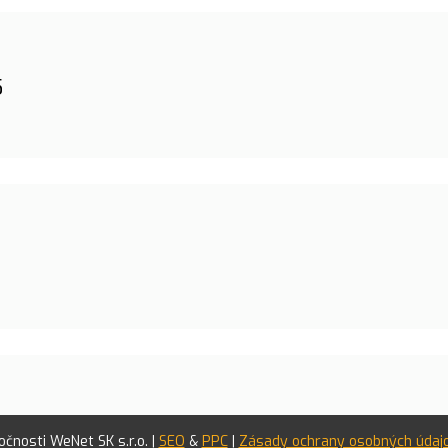
5
čnosti WeNet SK s.r.o. |
SEO
&
PPC
|
Zásady ochrany osobných údaj