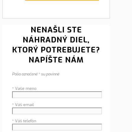
NENAŠLI STE
NÁHRADNÝ DIEL,
KTORÝ POTREBUJETE?
NAPÍŠTE NÁM
Polia označené * su povinné
* Vaše meno
* Váš email
* Váš telefón