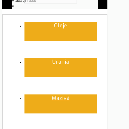
Hľadať
×
Oleje
Urania
Mazivá