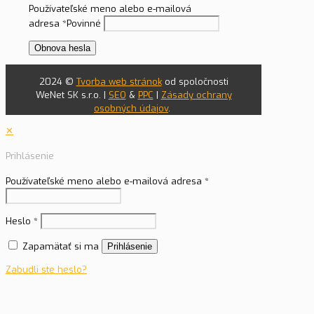
Používateľské meno alebo e-mailová
adresa
*
Povinné
Obnova hesla
2024 ©
Tvorba web stránok
od spoločnosti
WeNet SK s.r.o. |
SEO
&
PPC
|
Zásady ochrany
osobných údajov
.
✕
Prihlásenie
Používateľské meno alebo e-mailová adresa
*
Heslo
*
Zapamätať si ma
Prihlásenie
Zabudli ste heslo?