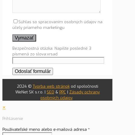
Súhlas so spracovaním osobných údajov na
účely priameho marketingu
Bezpečnostná otázka: Napíšte posledné 3
písmená zo slova:xrsad
2024 ©
Tvorba web stránok
od spoločnosti
WeNet SK s.r.o. |
SEO
&
PPC
|
Zásady ochrany
osobných údajov
.
✕
Prihlásenie
Používateľské meno alebo e-mailová adresa
*