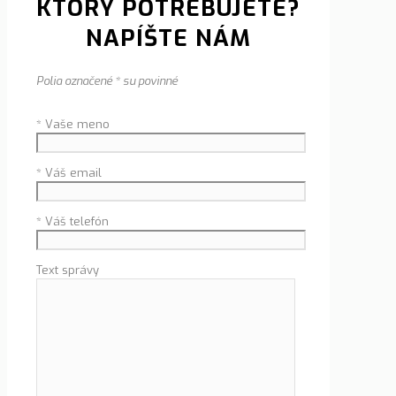
KTORÝ POTREBUJETE?
NAPÍŠTE NÁM
Polia označené * su povinné
* Vaše meno
* Váš email
* Váš telefón
Text správy