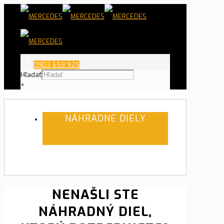
0903 659 925
Hľadať
×
NÁHRADNE DIELY
NENAŠLI STE
NÁHRADNÝ DIEL,