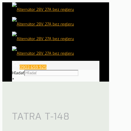
0903 659 925
Hľadať
×
TATRA T-148