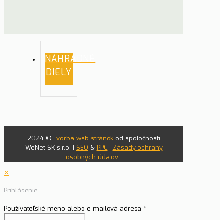
NÁHRADNÉ
DIELY
2024 ©
Tvorba web stránok
od spoločnosti
WeNet SK s.r.o. |
SEO
&
PPC
|
Zásady ochrany
osobných údajov
.
✕
Prihlásenie
Používateľské meno alebo e-mailová adresa
*