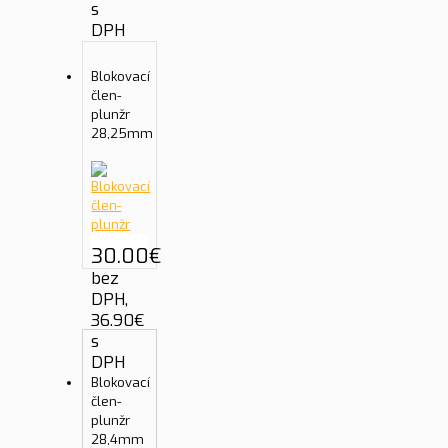
s
DPH
Blokovací
člen-
plunžr
28,25mm
30.00
€
bez
DPH,
36.90
€
s
DPH
Blokovací
člen-
plunžr
28,4mm