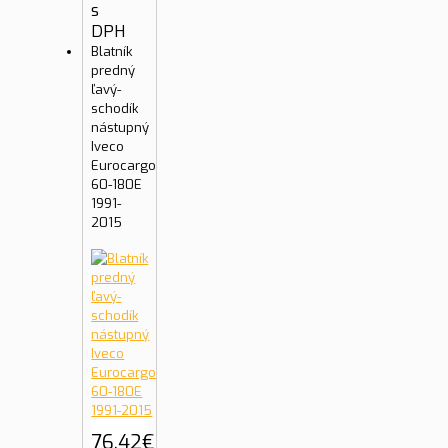
s
DPH
Blatník
predný
ľavý-
schodík
nástupný
Iveco
Eurocargo
60-180E
1991-
2015
76.42
€