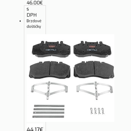
46.00
€
s
DPH
Brzdové
doštičky
44.17
€