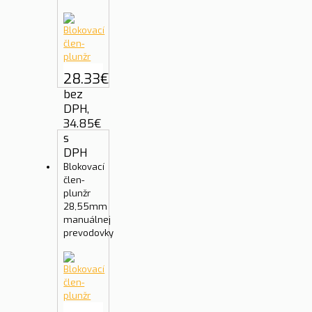
28.33
€
bez
DPH,
34.85
€
s
DPH
Blokovací
člen-
plunžr
28,55mm
manuálnej
prevodovky