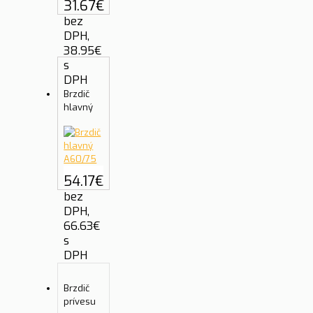
31.67
€
bez
DPH,
38.95
€
s
DPH
Brzdič
hlavný
54.17
€
bez
DPH,
66.63
€
s
DPH
Brzdič
prívesu