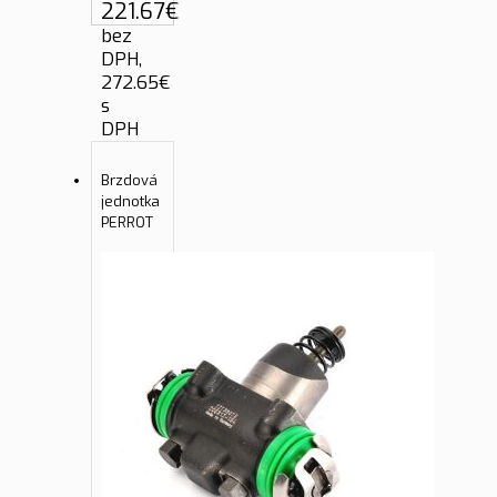
221.67
€
bez
DPH,
272.65
€
s
DPH
Brzdová
jednotka
PERROT