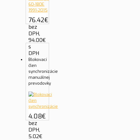
76.42
€
bez
DPH,
94.00
€
s
DPH
Blokovací
člen
synchronizácie
manuálnej
prevodovky
4.08
€
bez
DPH,
5.02
€