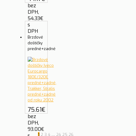
bez
DPH,
54.33
€
s
DPH
Brzdové
doštičky
predné+zadné
75.61
€
bez
DPH,
93.00
€
s
1
2
3
4
…
24
25
26