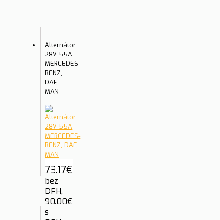
Alternátor
28V 55A
MERCEDES-
BENZ,
DAF,
MAN
73.17
€
bez
DPH,
90.00
€
s