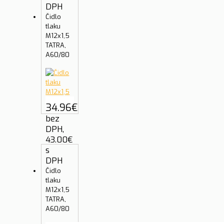
DPH
Čidlo
tlaku
M12x1,5
TATRA,
A60/80
34.96
€
bez
DPH,
43.00
€
s
DPH
Čidlo
tlaku
M12x1,5
TATRA,
A60/80