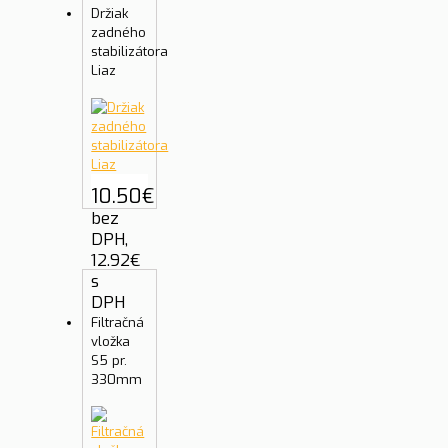
Držiak
zadného
stabilizátora
Liaz
10.50
€
bez
DPH,
12.92
€
s
DPH
Filtračná
vložka
S5 pr.
330mm