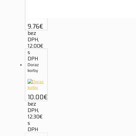
9.76
€
bez
DPH,
12.00
€
s
DPH
Doraz
korby
10.00
€
bez
DPH,
12.30
€
s
DPH