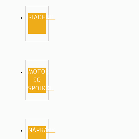
RIADENIE
MOTOR
SO
SPOJKOU
NÁPRAVY