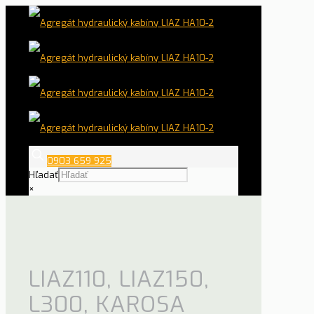
0903 659 925
Hľadať
×
LIAZ110, LIAZ150,
L300, KAROSA