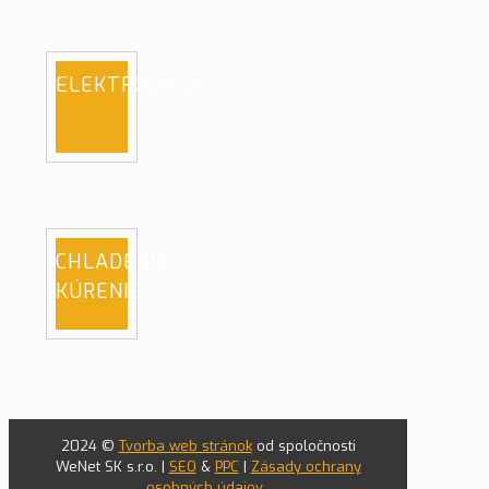
ELEKTRODIELY
CHLADENIE,
KÚRENIE
2024 ©
Tvorba web stránok
od spoločnosti
WeNet SK s.r.o. |
SEO
&
PPC
|
Zásady ochrany
osobných údajov
.