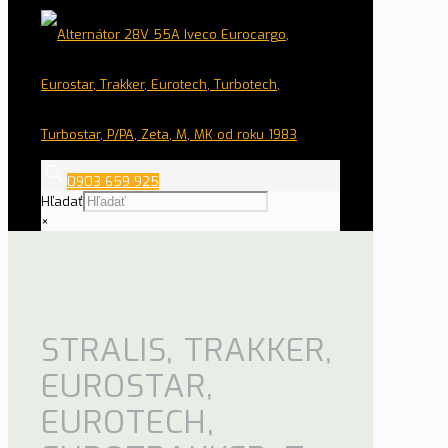
0903 659 925
Hľadať
×
STRALIS, TRAKKER,
EUROSTAR,
EUROTECH,