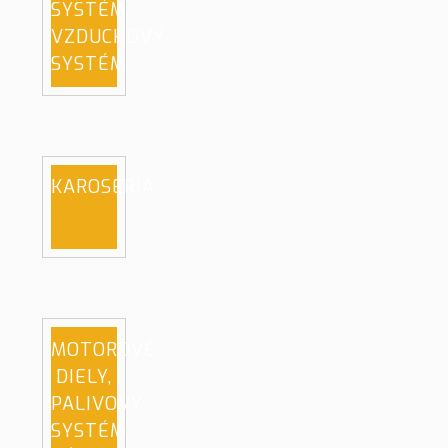
SYSTÉM,
VZDUCHOVÝ
SYSTÉM
KAROSÉRIA
MOTOROVÉ
DIELY,
PALIVOVÝ
SYSTÉM,