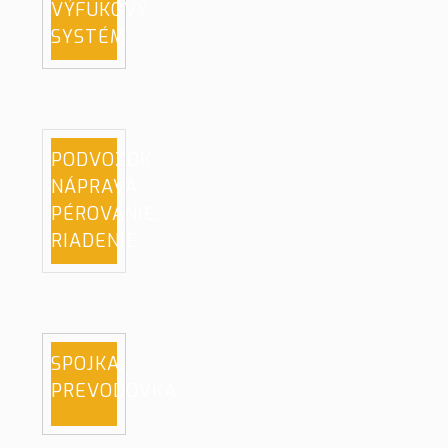
VÝFUKOVÝ
SYSTÉM
PODVOZOK,
NÁPRAVA,
PÉROVANIE,
RIADENIE
SPOJKA,
PREVODOVKA