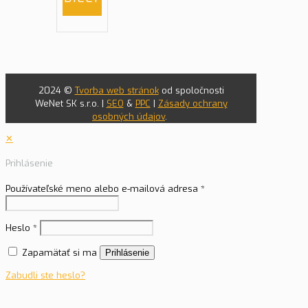
2024 ©
Tvorba web stránok
od spoločnosti
WeNet SK s.r.o. |
SEO
&
PPC
|
Zásady ochrany
osobných údajov
.
✕
Prihlásenie
Používateľské meno alebo e-mailová adresa
*
Heslo
*
Zapamätať si ma
Prihlásenie
Zabudli ste heslo?