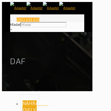
0903 659 925
Hľadať
×
DAF
NÁHRADNE
DIELY