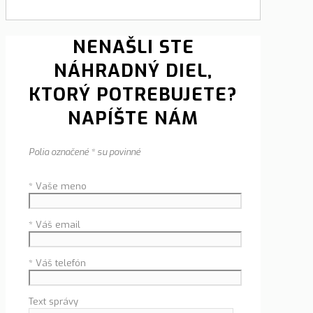
NENAŠLI STE
NÁHRADNÝ DIEL,
KTORÝ POTREBUJETE?
NAPÍŠTE NÁM
Polia označené * su povinné
* Vaše meno
* Váš email
* Váš telefón
Text správy