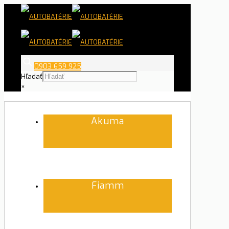
0903 659 925
Hľadať
×
Akuma
Fiamm