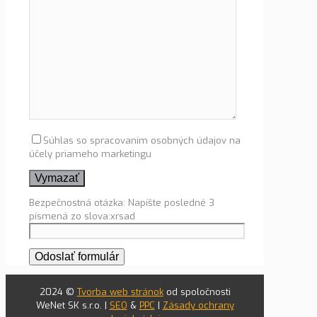
Súhlas so spracovaním osobných údajov na
účely priameho marketingu
Bezpečnostná otázka: Napíšte posledné 3
písmená zo slova:xrsad
2024 ©
Tvorba web stránok
od spoločnosti
WeNet SK s.r.o. |
SEO
&
PPC
|
Zásady ochrany